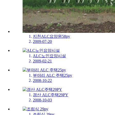
지천ALC요양원58py
2009-07-20
ALC노인요양시설
2009-02-21
부야리 ALC 주택25py
2008-10-22
경산 ALC주택29PY
2008-10-03
조립식 29py