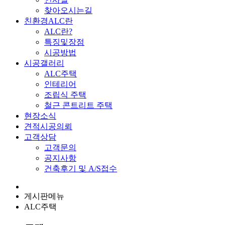
찾아오시는길
친환경ALC란
ALC란?
특징및장점
시공방법
시공갤러리
ALC주택
인테리어
조립식 주택
철근 콘트리트 주택
현장소식
견적시공의뢰
고객상담
고객문의
공지사항
건축후기 및 A/S접수
게시판메뉴
ALC주택