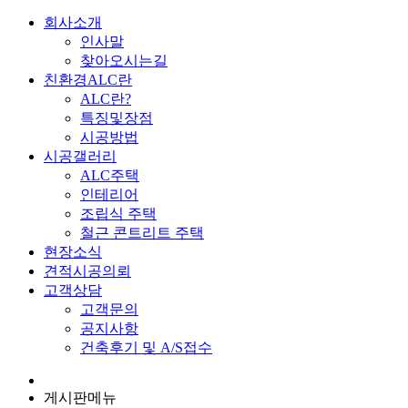
회사소개
인사말
찾아오시는길
친환경ALC란
ALC란?
특징및장점
시공방법
시공갤러리
ALC주택
인테리어
조립식 주택
철근 콘트리트 주택
현장소식
견적시공의뢰
고객상담
고객문의
공지사항
건축후기 및 A/S접수
게시판메뉴