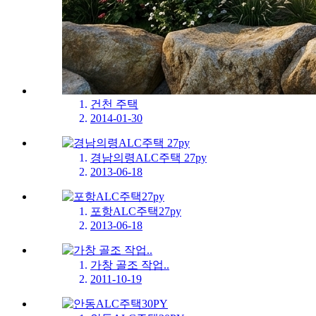
건천 주택
2014-01-30
경남의령ALC주택 27py
2013-06-18
포항ALC주택27py
2013-06-18
가창 골조 작업..
2011-10-19