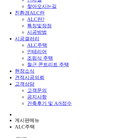
찾아오시는길
친환경ALC란
ALC란?
특징및장점
시공방법
시공갤러리
ALC주택
인테리어
조립식 주택
철근 콘트리트 주택
현장소식
견적시공의뢰
고객상담
고객문의
공지사항
건축후기 및 A/S접수
게시판메뉴
ALC주택