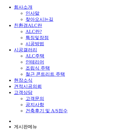
회사소개
인사말
찾아오시는길
친환경ALC란
ALC란?
특징및장점
시공방법
시공갤러리
ALC주택
인테리어
조립식 주택
철근 콘트리트 주택
현장소식
견적시공의뢰
고객상담
고객문의
공지사항
건축후기 및 A/S접수
게시판메뉴